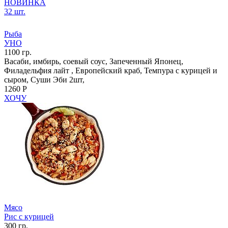
НОВИНКА
32 шт.
Рыба
УНО
1100 гр.
Васаби, имбирь, соевый соус, Запеченный Японец,
Филадельфия лайт , Европейский краб, Темпура с курицей и
сыром, Суши Эби 2шт,
1260 Р
ХОЧУ
Мясо
Рис с курицей
300 гр.