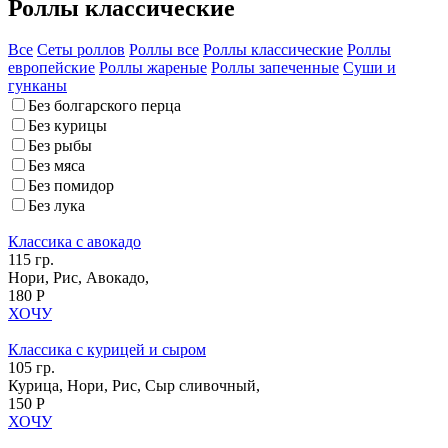
Роллы классические
Все
Сеты роллов
Роллы все
Роллы классические
Роллы
европейские
Роллы жареные
Роллы запеченные
Суши и
гунканы
Без болгарского перца
Без курицы
Без рыбы
Без мяса
Без помидор
Без лука
Классика с авокадо
115 гр.
Нори, Рис, Авокадо,
180 Р
ХОЧУ
Классика с курицей и сыром
105 гр.
Курица, Нори, Рис, Сыр сливочный,
150 Р
ХОЧУ